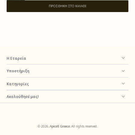
ΠΡΟΣΘΉΚΗ ΣΤΟ ΚΑΛΆΘΙ
Η Εταρεία
Υποστήριξη
Κατηγορίες
Ακολούθησέ μας!
Τρόποι
© 2026,
Apicell Greece
. All rights reserved.
πληρωμής