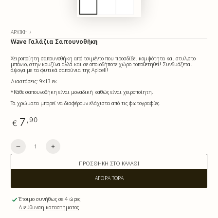
ΑΡΧΙΚΉ
/
Wave Γαλάζια Σαπουνοθήκη
Χειροποίητη σαπουνοθήκη από τσιμέντο που προσδίδει κομψότητα και στυλ,στο
μπάνιο, στην κουζίνα αλλά και σε οποιοδήποτε χώρο τοποθετηθεί! Συνδυάζεται
άψογα με τα φυτικά σαπούνια της Apicell!
Διαστάσεις: 9x13 εκ
*Κάθε σαπουνοθήκη είναι μοναδική καθώς είναι χειροποίητη.
Τα χρώματα μπορεί να διαφέρουν ελάχιστα από τις φωτογραφίες.
Αρχική
7
,90
€
τιμή
Ποσότητα
-
+
Wave
Wave
Γαλάζια
Γαλάζια
ΠΡΟΣΘΉΚΗ ΣΤΟ ΚΑΛΆΘΙ
Σαπουνοθήκη
Σαπουνοθήκη
ΑΓΟΡΆ ΤΏΡΑ
Έτοιμο συνήθως σε 4 ώρες
Διεύθυνση καταστήματος