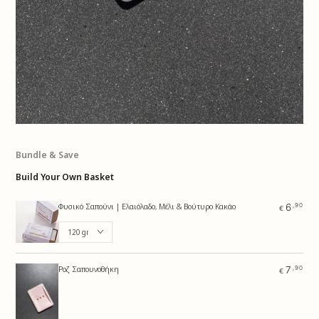
Αρχική
7
,90
€
τιμή
ΑΓΟΡΑ
ΑΓΟΡΑ
Bundle & Save
Build Your Own Basket
,90
6
Φυσικό Σαπούνι | Ελαιόλαδο, Μέλι & Βούτυρο Κακάο
€
,90
7
Ροζ Σαπουνοθήκη
€