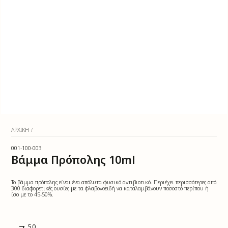
ΑΡΧΙΚΉ
/
001-100-003
Βάμμα Πρόπολης 10ml
Το βάμμα πρόπολης είναι ένα απόλυτα φυσικό αντιβιοτικό. Περιέχει περισσότερες από
300 διαφορετικές ουσίες με τα φλαβονοειδή να καταλαμβάνουν ποσοστό περίπου ή
ίσο με το 45-50%.
Αρχική
,50