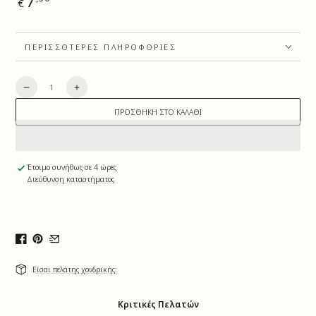
7
€
τιμή
ΠΕΡΙΣΣΌΤΕΡΕΣ ΠΛΗΡΟΦΟΡΊΕΣ
Ποσότητα
-
+
Βάμμα
Βάμμα
Πρόπολης
Πρόπολης
ΠΡΟΣΘΉΚΗ ΣΤΟ ΚΑΛΆΘΙ
10ml
10ml
Έτοιμο συνήθως σε 4 ώρες
Διεύθυνση καταστήματος
Είσαι πελάτης χονδρικής:
Κριτικές Πελατών