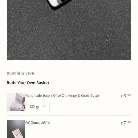
Regular
7
,90
€
price
Quick
Quick
view
view
Bundle & Save
Build Your Own Basket
,90
6
Handmade Soap | Olive Oil, Honey & Cocoa Butter
€
,90
7
Ροζ Σαπουνοθήκη
€