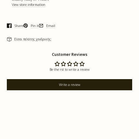
View store information
Share
Pin it
Email
Opens in a new window.
Opens in a new window.
Opens in a new window.
Είσαι πελάτης χονδρικής:
Customer Reviews
Be the first to write a review
Write a review