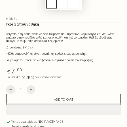
HOME
/
Γκρι Σαπουνοθήκη
Χειροποίητη σαπουνοθήκη από τσιμέντο που προσδίδει κομψότητα και στυλ,στο
μπάνιο, στην κουζίνα αλλά και σε οποιοδήποτε χώρο τοποθετηθεί! Συνδυάζεται
άψογα με τα φυτικά σαπούνια της Apicell!
Διαστάσεις: 9x13 εκ
*Κάθε σαπουνοθήκη είναι μοναδική καθώς είναι χειροποίητη.
Τα χρώματα μπορεί να διαφέρουν ελάχιστα από τις φωτογραφίες.
Regular
7
,90
€
price
Shipping
Tax included.
calculated at checkout.
Quantity
Decrease
Increase
quantity
quantity
for
for
ADD TO CART
Γκρι
Γκρι
Σαπουνοθήκη
Σαπουνοθήκη
Pickup available at
ΝΙΚ. ΠΛΑΣΤΗΡΑ 2Β
Usually ready in 4 hours