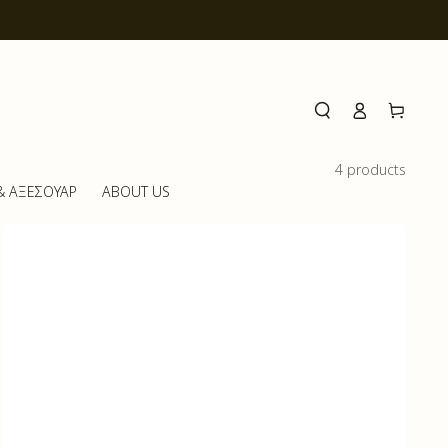
Log
Cart
in
4 products
& ΑΞΕΣΟΥΑΡ
ABOUT US
Body
Butter
|
Vanilla