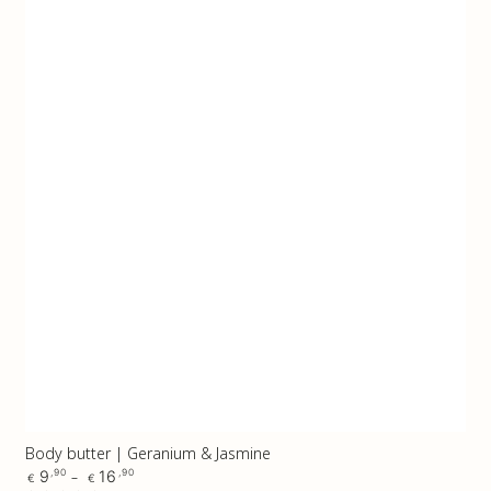
Body butter | Geranium & Jasmine
Regular
9
16
,90
,90
€
€
price