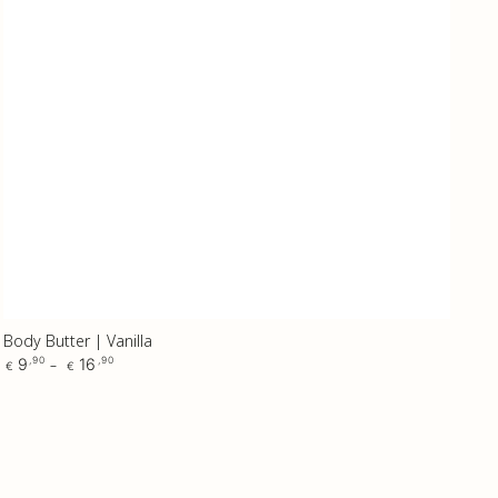
Body Butter | Vanilla
Regular
9
16
,90
,90
€
€
price