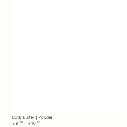
Body Butter | Powder
Regular
9
16
,90
,90
€
€
price