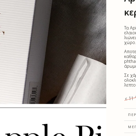
κε
Τα Ap
ελαιο
λιώνε
χώρο
Αποτε
καθαρ
phthal
άρωμα
Σε χά
ολοκλ
λεπτο
11
,
€
Αρχι
τιμή
ΠΕ
ΜΈ