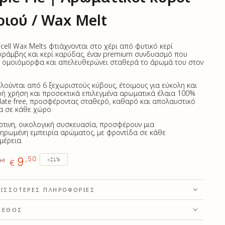
ριού / Wax Melt
icell Wax Melts φτιάχνονται στο χέρι από φυτικό κερί
κράμβης και κερί καρύδας, έναν premium συνδυασμό που
ι ομοιόμορφα και απελευθερώνει σταθερά το άρωμά του στον
.
λούνται από 6 ξεχωριστούς κύβους, έτοιμους για εύκολη και
ή χρήση και προσεκτικά επιλεγμένα
αρωματικά έλαια 100%
ate free,
προσφέροντας σταθερό, καθαρό και απολαυστικό
 σε κάθε χώρο.
ρτινη, οικολογική συσκευασία, προσφέρουν μια
ηρωμένη εμπειρία αρώματος, με φροντίδα σε κάθε
μέρεια.
9
,50
–21%
90
€
κή
Τιμή
έκπτωσης
ΡΙΣΣΌΤΕΡΕΣ ΠΛΗΡΟΦΟΡΊΕΣ
ΓΕΘΟΣ